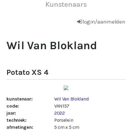
Kunstenaars
login/aanmelden
Wil Van Blokland
Potato XS 4
kunstenaar:
Wil Van Blokland
code:
VAN157
jaar:
2022
techniek:
Porselein
afmetingen:
5 cm x 5 cm