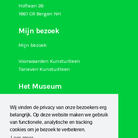
Hoflaan 26
1861 CR Bergen NH
Mijn bezoek
Mijn bezoek
Voorwaarden Kunstuitleen
Tarieven Kunstuitleen
Het Museum
Over Kranenburgh
Wij vinden de privacy van onze bezoekers erg
Museum Het Sterkenhuis
belangrijk. Op deze website maken we gebruik
Kunstuitleen
van functionele, analytische en tracking
KCB
cookies om je bezoek te verbeteren.
Lees meer