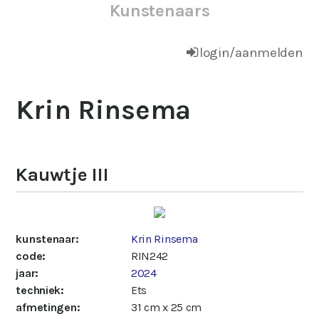
Kunstenaars
login/aanmelden
Krin Rinsema
Kauwtje III
kunstenaar:
Krin Rinsema
code:
RIN242
jaar:
2024
techniek:
Ets
afmetingen:
31 cm x 25 cm