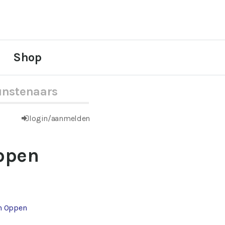
Shop
nstenaars
login/aanmelden
ppen
n Oppen