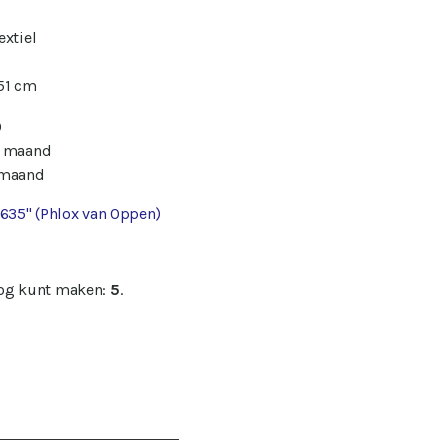
extiel
51 cm
0
/ maand
 maand
 635" (Phlox van Oppen)
nog kunt maken:
5
.