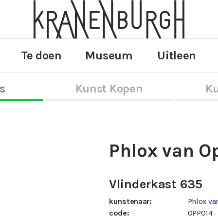
Te doen
Museum
Uitleen
s
Kunst Kopen
Ku
Phlox van O
Vlinderkast 635
kunstenaar:
Phlox va
code:
OPP014