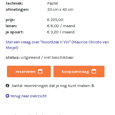
techniek:
Pastel
afmetingen:
33 cm x 43 cm
prijs:
€ 225,00
lenen:
€ 8,00 / maand
je spaart:
€ 3,20 / maand
Stel een vraag over "Noordzee II VIII" (Maurice Christo van
Meijel)
status:
uitgeleend / niet beschikbaar
reserveren
koopaanvraag
Aantal reserveringen dat je nog kunt maken:
5
.
terug naar overzicht