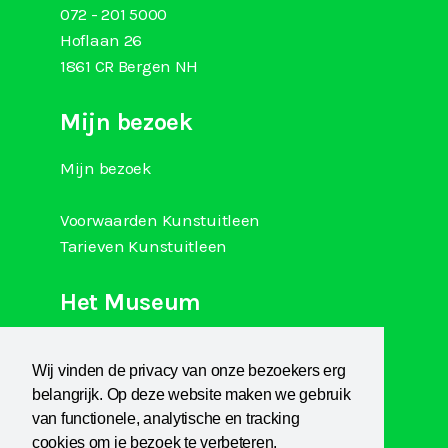
072 - 201 5000
Hoflaan 26
1861 CR Bergen NH
Mijn bezoek
Mijn bezoek
Voorwaarden Kunstuitleen
Tarieven Kunstuitleen
Het Museum
Over Kranenburgh
Wij vinden de privacy van onze bezoekers erg
Museum Het Sterkenhuis
belangrijk. Op deze website maken we gebruik
Kunstuitleen
van functionele, analytische en tracking
KCB
cookies om je bezoek te verbeteren.