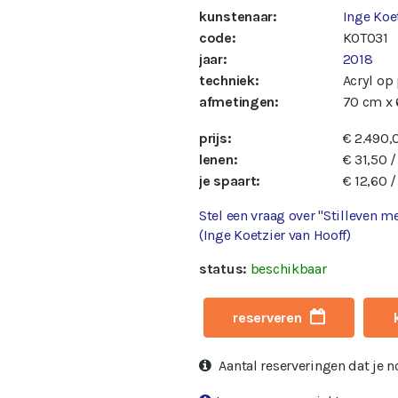
kunstenaar:
Inge Koe
code:
KOT031
jaar:
2018
techniek:
Acryl op
afmetingen:
70 cm x 
prijs:
€ 2.490,
lenen:
€ 31,50 
je spaart:
€ 12,60 
Stel een vraag over "Stilleven me
(Inge Koetzier van Hooff)
status:
beschikbaar
reserveren
Aantal reserveringen dat je 