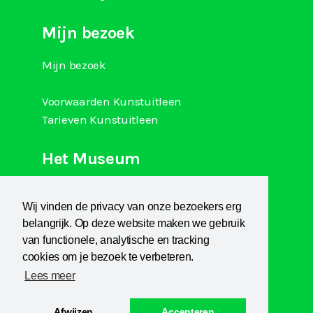
Mijn bezoek
Mijn bezoek
Voorwaarden Kunstuitleen
Tarieven Kunstuitleen
Het Museum
Over Kranenburgh
Wij vinden de privacy van onze bezoekers erg
Museum Het Sterkenhuis
belangrijk. Op deze website maken we gebruik
Kunstuitleen
van functionele, analytische en tracking
KCB
cookies om je bezoek te verbeteren.
Lees meer
Afwijzen
Accepteren