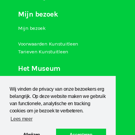
Mijn bezoek
Mijn bezoek
Voorwaarden Kunstuitleen
Tarieven Kunstuitleen
Het Museum
Over Kranenburgh
Wij vinden de privacy van onze bezoekers erg
Museum Het Sterkenhuis
belangrijk. Op deze website maken we gebruik
Kunstuitleen
van functionele, analytische en tracking
KCB
cookies om je bezoek te verbeteren.
Lees meer
Afwijzen
Accepteren