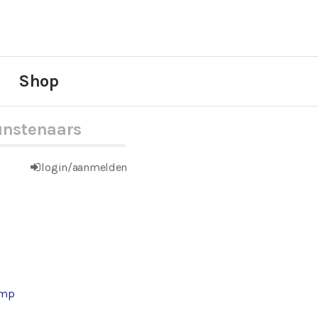
Shop
nstenaars
login/aanmelden
ump