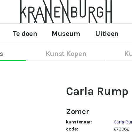
Te doen
Museum
Uitleen
s
Kunst Kopen
Ku
Carla Rump
Zomer
kunstenaar:
Carla R
code:
673082