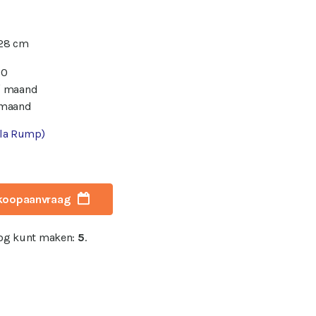
 28 cm
00
/ maand
 maand
rla Rump)
koopaanvraag
nog kunt maken:
5
.