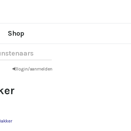
Shop
nstenaars
login/aanmelden
ker
Bakker