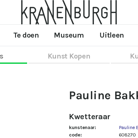
Te doen
Museum
Uitleen
s
Kunst Kopen
Ku
Pauline Bak
Kwetteraar
kunstenaar:
Pauline 
code:
608270