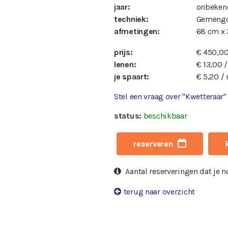
jaar:
onbeken
techniek:
Gemengd
afmetingen:
68 cm x
prijs:
€ 450,0
lenen:
€ 13,00 
je spaart:
€ 5,20 /
Stel een vraag over "Kwetteraar"
status:
beschikbaar
reserveren
Aantal reserveringen dat je 
terug naar overzicht