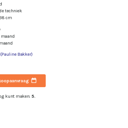
d
e techniek
 38 cm
0
/ maand
 maand
 (Pauline Bakker)
koopaanvraag
nog kunt maken:
5
.