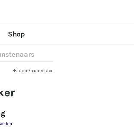
Shop
nstenaars
login/aanmelden
ker
ag
Bakker