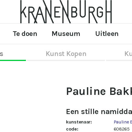
Te doen
Museum
Uitleen
s
Kunst Kopen
Ku
Pauline Bak
Een stille namidd
kunstenaar:
Pauline 
code:
608265