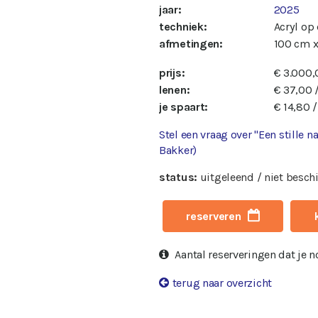
jaar:
2025
techniek:
Acryl op
afmetingen:
100 cm x
prijs:
€ 3.000,
lenen:
€ 37,00 
je spaart:
€ 14,80 
Stel een vraag over "Een stille 
Bakker)
status:
uitgeleend / niet besch
reserveren
Aantal reserveringen dat je 
terug naar overzicht