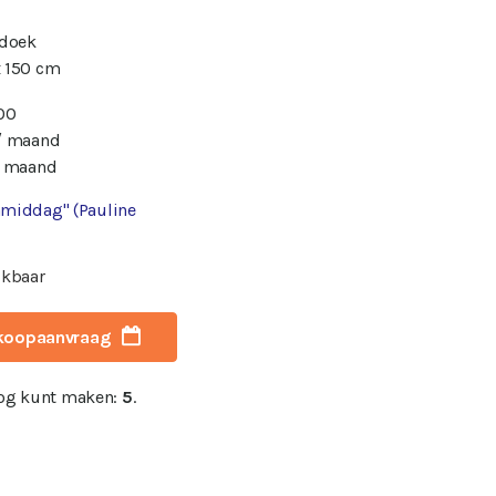
 doek
 150 cm
00
/ maand
/ maand
namiddag" (Pauline
ikbaar
koopaanvraag
nog kunt maken:
5
.