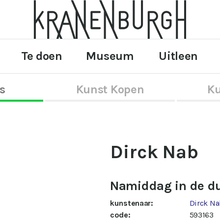
Te doen
Museum
Uitleen
s
Kunst Kopen
Ku
Dirck Nab
Namiddag in de d
kunstenaar:
Dirck N
code:
593163