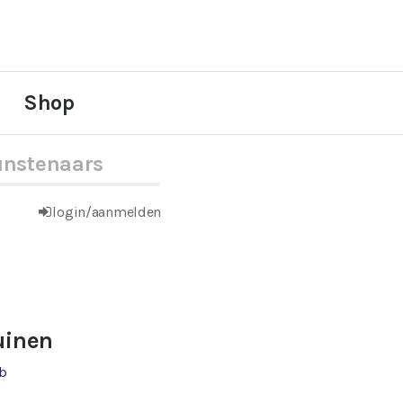
Shop
nstenaars
login/aanmelden
uinen
ab