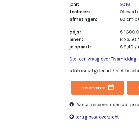
jaar:
2016
techniek:
Olieverf
afmetingen:
60 cm x
prijs:
€ 1.600,
lenen:
€ 23,50 
je spaart:
€ 9,40 /
Stel een vraag over "Namiddag i
status:
uitgeleend / niet besch
reserveren
Aantal reserveringen dat je 
terug naar overzicht