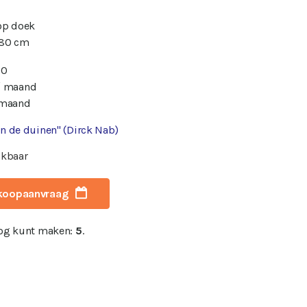
 op doek
 80 cm
00
/ maand
 maand
n de duinen" (Dirck Nab)
ikbaar
koopaanvraag
nog kunt maken:
5
.