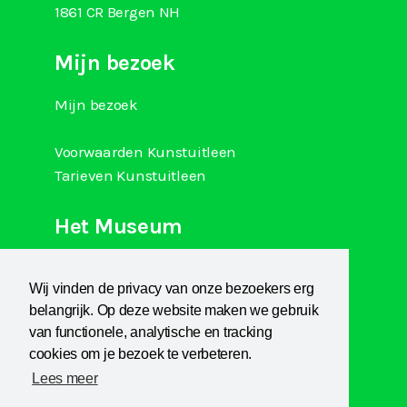
1861 CR Bergen NH
Mijn bezoek
Mijn bezoek
Voorwaarden Kunstuitleen
Tarieven Kunstuitleen
Het Museum
Over Kranenburgh
Wij vinden de privacy van onze bezoekers erg
Museum Het Sterkenhuis
belangrijk. Op deze website maken we gebruik
Kunstuitleen
van functionele, analytische en tracking
KCB
cookies om je bezoek te verbeteren.
Lees meer