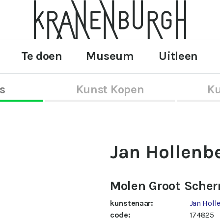
Te doen
Museum
Uitleen
s
Kunst Kopen
Ku
Jan Hollenb
Molen Groot Sche
kunstenaar:
Jan Holl
code:
174825