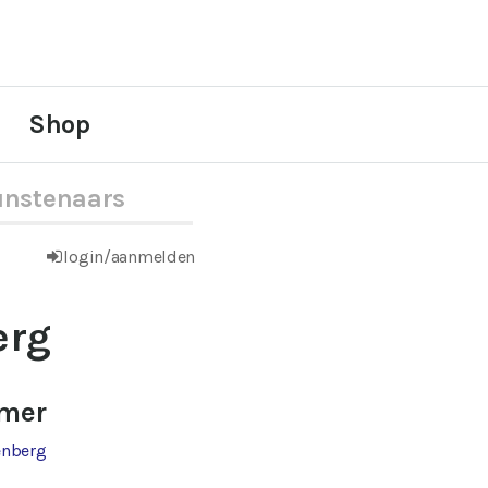
Shop
nstenaars
login/aanmelden
erg
rmer
enberg