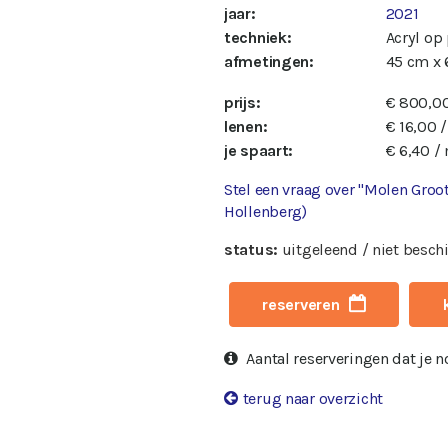
jaar:
2021
techniek:
Acryl op
afmetingen:
45 cm x
prijs:
€ 800,0
lenen:
€ 16,00 
je spaart:
€ 6,40 /
Stel een vraag over "Molen Groo
Hollenberg)
status:
uitgeleend / niet besch
reserveren
Aantal reserveringen dat je 
terug naar overzicht