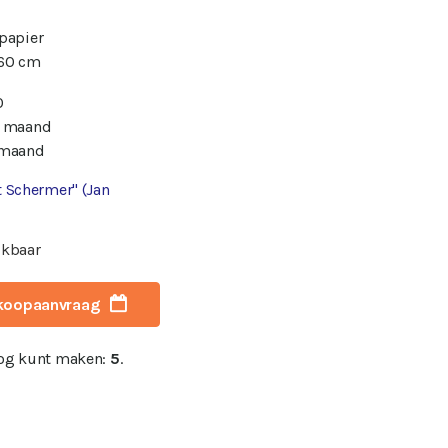
 papier
 60 cm
0
/ maand
 maand
t Schermer" (Jan
ikbaar
koopaanvraag
nog kunt maken:
5
.