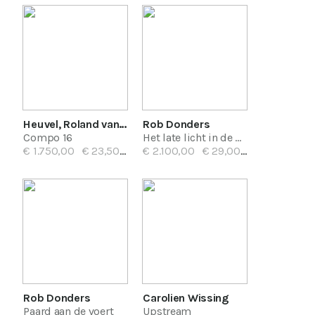
Heuvel, Roland van den
Rob Donders
Compo 16
Het late licht in de kerf
€ 1.750,00
€ 23,50/mnd
€ 2.100,00
€ 29,00/mnd
Rob Donders
Carolien Wissing
Paard aan de voert
Upstream