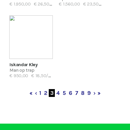
€ 1.950,00
€ 26,50/mnd
€ 1.560,00
€ 23,50/mnd
Iskandar Kley
Man op trap
€ 950,00
€ 18,50/mnd
1
2
3
4
5
6
7
8
9