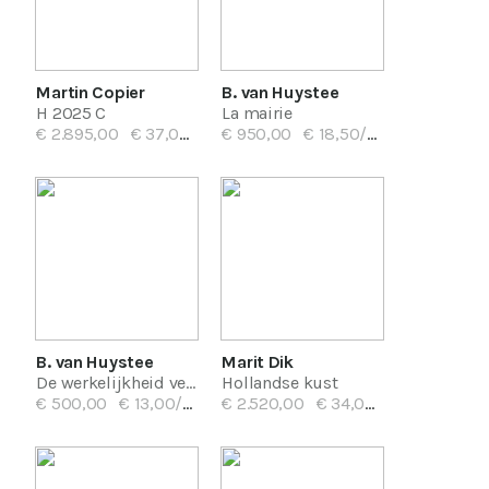
Martin Copier
B. van Huystee
H 2025 C
La mairie
€ 2.895,00
€ 37,00/mnd
€ 950,00
€ 18,50/mnd
B. van Huystee
Marit Dik
De werkelijkheid verveemd
Hollandse kust
€ 500,00
€ 13,00/mnd
€ 2.520,00
€ 34,00/mnd