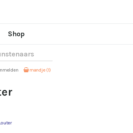
Shop
nstenaars
anmelden
mandje (1)
ter
Louter