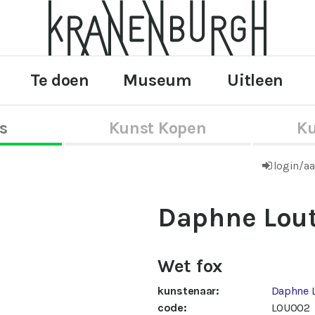
Te doen
Museum
Uitleen
s
Kunst Kopen
Ku
login/a
Daphne Lou
Wet fox
kunstenaar:
Daphne 
code:
LOU002