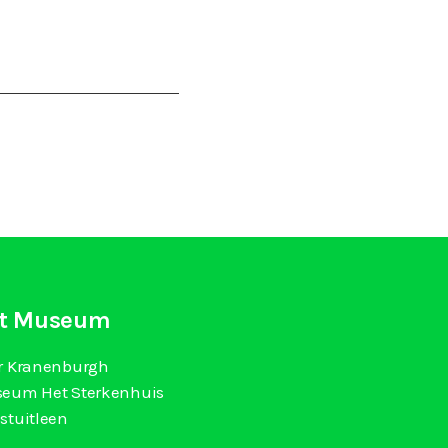
t Museum
r Kranenburgh
eum Het Sterkenhuis
stuitleen