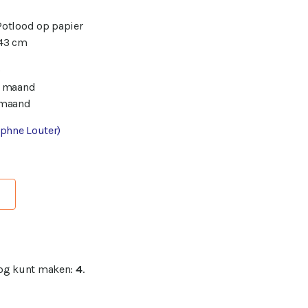
Potlood op papier
 43 cm
0
/ maand
 maand
aphne Louter)
nog kunt maken:
4
.