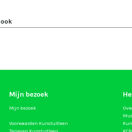
 ook
Mijn bezoek
He
Mijn bezoek
Ove
Mus
Voorwaarden Kunstuitleen
Kun
Tarieven Kunstuitleen
KCB