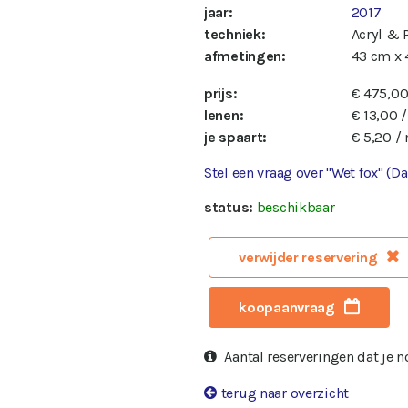
jaar:
2017
techniek:
Acryl & 
afmetingen:
43 cm x
prijs:
€ 475,0
lenen:
€ 13,00 
je spaart:
€ 5,20 /
Stel een vraag over "Wet fox" (D
status:
beschikbaar
verwijder reservering
koopaanvraag
Aantal reserveringen dat je 
terug naar overzicht