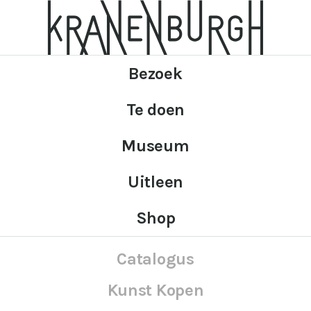
Bezoek
Te doen
Museum
Uitleen
Shop
Catalogus
Kunst Kopen