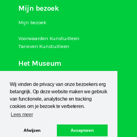
Mijn bezoek
Mijn bezoek
Voorwaarden Kunstuitleen
Tarieven Kunstuitleen
Het Museum
Over Kranenburgh
Wij vinden de privacy van onze bezoekers erg
Museum Het Sterkenhuis
belangrijk. Op deze website maken we gebruik
Kunstuitleen
van functionele, analytische en tracking
KCB
cookies om je bezoek te verbeteren.
Lees meer
Afwijzen
Accepteren