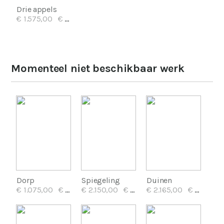
Drie appels
€ 1.575,00
€ 23,50/mnd
Momenteel niet beschikbaar werk
Dorp
Spiegeling
Duinen
€ 1.075,00
€ 18,50/mnd
€ 2.150,00
€ 29,00/mnd
€ 2.165,00
€ 29,00/mnd